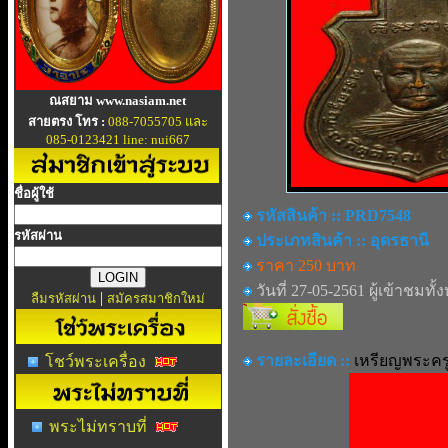
ณสยาม www.nasiam.net
สายตรง โทร :
088-7055705 และ
085-0123421 line: nui667
ชื่อผู้ใช้
รหัสสินค้า :: PRD7548
รหัสผ่าน
ประเภทสินค้า :: อุดรธานี
ราคา 250 บาท
วันที่ 27-05-2561 ผู้เข้าชมทั้
|
ลืมรหัสผ่าน
สมัครสมาชิกใหม่
รายละเอียด ::
เหรียญพระคร
โชว์พระเครื่อง
พระไม่ทราบที่