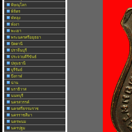
พิษณุโลก
พิจิตร
พัทลุง
พังงา
พะเยา
พระนครศรีอยุธยา
ปัตตานี
ปราจีนบุรี
ประจวบคีรีขันธ์
ปทุมธานี
บุรีรัมย์
บึงกาฬ
น่าน
นราธิวาส
นนทบุรี
นครสวรรค์
นครศรีธรรมราช
นครราชสีมา
นครพนม
นครปฐม