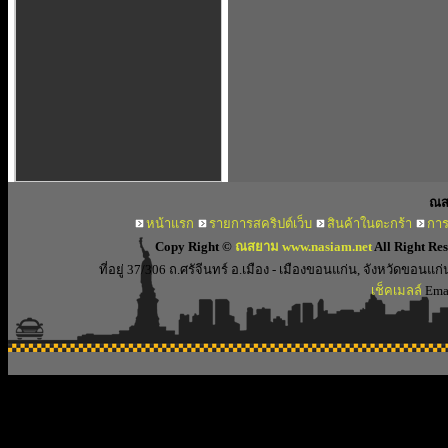
ณส
หน้าแรก
รายการสคริปต์เว็บ
สินค้าในตะกร้า
การ
Copy Right ©
ณสยาม www.nasiam.net
All Right Re
ที่อยู่ 37/306 ถ.ศรัจีนทร์ อ.เมือง - เมืองขอนแก่น, จังหวัดขอ
เช็คเมลล์
Emai