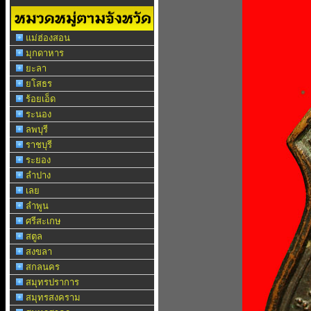
แม่ฮ่องสอน
มุกดาหาร
ยะลา
ยโสธร
ร้อยเอ็ด
ระนอง
ลพบุรี
ราชบุรี
ระยอง
ลำปาง
เลย
ลำพูน
ศรีสะเกษ
สตูล
สงขลา
สกลนคร
สมุทรปราการ
สมุทรสงคราม