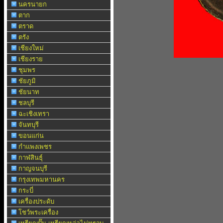
นครนายก
ตาก
ตราด
ตรัง
เชียงใหม่
เชียงราย
ชุมพร
ชัยภูมิ
ชัยนาท
ชลบุรี
ฉะเชิงเทรา
จันทบุรี
ขอนแก่น
กำแพงเพชร
กาฬสินธุ์
กาญจนบุรี
กรุงเทพมหานคร
กระบี่
เครื่องประดับ
โชว์พระเครื่อง