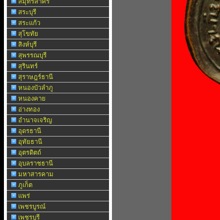
สมุทรสาคร
สระบุรี
สระแก้ว
สุโขทัย
สิงห์บุรี
สุพรรณบุรี
สุรินทร์
สุราษฎร์ธานี
หนองบัวลำภู
หนองคาย
อ่างทอง
อำนาจเจริญ
อุดรธานี
อุทัยธานี
อุตรดิตถ์
อุบลราชธานี
มหาสารคาม
ภูเก็ต
แพร่
เพชรบูรณ์
เพชรบุรี