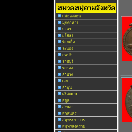
แม่ฮ่องสอน
มุกดาหาร
ยะลา
ยโสธร
ร้อยเอ็ด
ระนอง
ลพบุรี
ราชบุรี
ระยอง
ลำปาง
เลย
ลำพูน
ศรีสะเกษ
สตูล
สงขลา
สกลนคร
สมุทรปราการ
สมุทรสงคราม