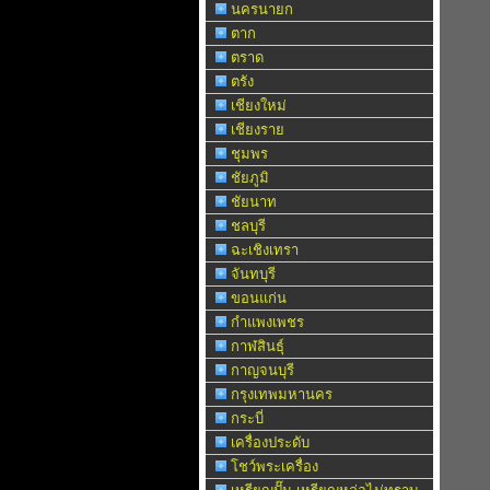
นครนายก
ตาก
ตราด
ตรัง
เชียงใหม่
เชียงราย
ชุมพร
ชัยภูมิ
ชัยนาท
ชลบุรี
ฉะเชิงเทรา
จันทบุรี
ขอนแก่น
กำแพงเพชร
กาฬสินธุ์
กาญจนบุรี
กรุงเทพมหานคร
กระบี่
เครื่องประดับ
โชว์พระเครื่อง