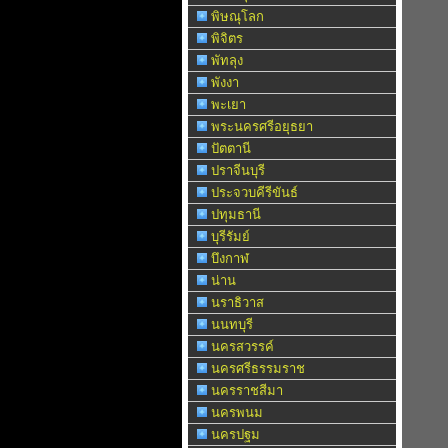
พิษณุโลก
พิจิตร
พัทลุง
พังงา
พะเยา
พระนครศรีอยุธยา
ปัตตานี
ปราจีนบุรี
ประจวบคีรีขันธ์
ปทุมธานี
บุรีรัมย์
บึงกาฬ
น่าน
นราธิวาส
นนทบุรี
นครสวรรค์
นครศรีธรรมราช
นครราชสีมา
นครพนม
นครปฐม