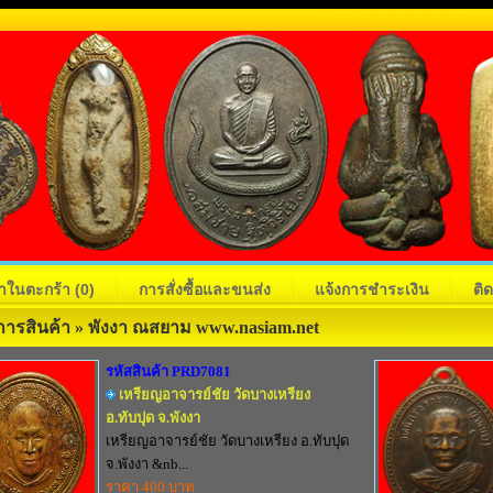
้าในตะกร้า
(0)
การสั่งซื้อและขนส่ง
แจ้งการชำระเงิน
ติ
ารสินค้า » พังงา ณสยาม www.nasiam.net
รหัสสินค้า PRD7081
เหรียญอาจารย์ชัย วัดบางเหรียง
อ.ทับปุด จ.พังงา
เหรียญอาจารย์ชัย วัดบางเหรียง อ.ทับปุด
จ.พังงา &nb...
ราคา 400 บาท