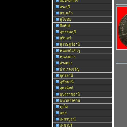
สมุทรสาคร
สระบุรี
สระแก้ว
สุโขทัย
สิงห์บุรี
สุพรรณบุรี
สุรินทร์
สุราษฎร์ธานี
หนองบัวลำภู
หนองคาย
อ่างทอง
อำนาจเจริญ
อุดรธานี
อุทัยธานี
อุตรดิตถ์
อุบลราชธานี
มหาสารคาม
ภูเก็ต
แพร่
เพชรบูรณ์
เพชรบุรี