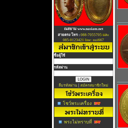
ณสยาม www.nasiam.net
สายตรง โทร :
088-7055705 และ
085-0123421 line: nui667
ชื่อผู้ใช้
รหัสผ่าน
|
ลืมรหัสผ่าน
สมัครสมาชิกใหม่
โชว์พระเครื่อง
พระไม่ทราบที่