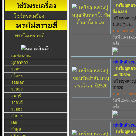
เหรียญหลวงป
บิ้ง จ.เลย
โชว์พระเครื่อง
เหรียญหลวงปู่
จ.เลย (V9)...
ราคา ขายแล้
พระไม่ทราบที่
วันที่ 13-11-2
ครั้ง
แม่ฮ่องสอน
รหัสสินค้า P
มุกดาหาร
เหรียญหลวง
ยะลา
เลย ปี2520
ยโสธร
เหรียญหลวงปู
ร้อยเอ็ด
ปี2520 ...
ระนอง
ราคา 300 บา
ลพบุรี
วันที่ 25-06-2
ราชบุรี
ครั้ง
ระยอง
ลำปาง
เลย
รหัสสินค้า P
ลำพูน
เหรียญหลวงป
ศรีสะเกษ