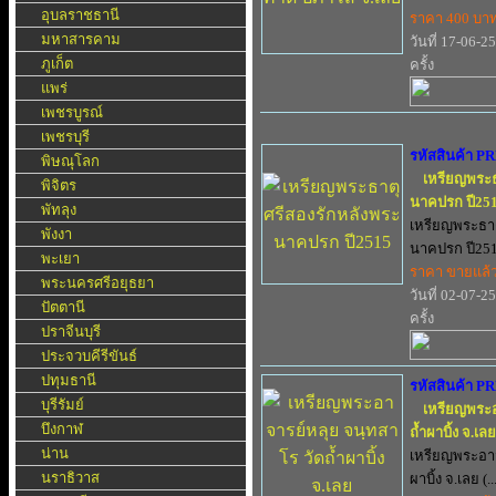
อุบลราชธานี
ราคา 400 บา
มหาสารคาม
วันที่ 17-06-2
ภูเก็ต
ครั้ง
แพร่
เพชรบูรณ์
เพชรบุรี
รหัสสินค้า P
พิษณุโลก
เหรียญพระธ
พิจิตร
นาคปรก ปี25
พัทลุง
เหรียญพระธาต
พังงา
นาคปรก ปี2515
พะเยา
ราคา ขายแล้
พระนครศรีอยุธยา
วันที่ 02-07-2
ปัตตานี
ครั้ง
ปราจีนบุรี
ประจวบคีรีขันธ์
ปทุมธานี
รหัสสินค้า P
บุรีรัมย์
เหรียญพระอ
บึงกาฬ
ถ้ำผาบิ้ง จ.เลย
น่าน
เหรียญพระอาจ
นราธิวาส
ผาบิ้ง จ.เลย (..