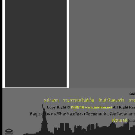
ณส
หน้าแรก
รายการสคริปต์เว็บ
สินค้าในตะกร้า
การ
Copy Right ©
ณสยาม www.nasiam.net
All Right Re
ที่อยู่ 37/306 ถ.ศรัจีนทร์ อ.เมือง - เมืองขอนแก่น, จังหวัดขอ
เช็คเมลล์
Emai