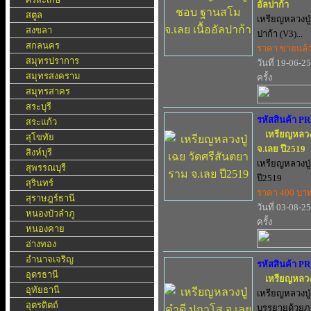
อัลปาก้า
สตูล
เหรียญหลวงปู่
สงขลา
ปาก้า (V3)...
สกลนคร
ราคา ขายแล้
สมุทรปราการ
วันที่ 19-06-2
สมุทรสงคราม
ครั้ง
สมุทรสาคร
สระบุรี
รหัสสินค้า P
สระแก้ว
เหรียญหลวง
สุโขทัย
จ.เลย ปี2519
สิงห์บุรี
เหรียญหลวงปู่
สุพรรณบุรี
ปี2519
สุรินทร์
ราคา 400 บา
สุราษฎร์ธานี
วันที่ 03-08-2
หนองบัวลำภู
ครั้ง
หนองคาย
อ่างทอง
อำนาจเจริญ
รหัสสินค้า P
อุดรธานี
เหรียญหลวง
อุทัยธานี
เหรียญหลวงปู่
อุตรดิตถ์
บรรยายด้วยภ