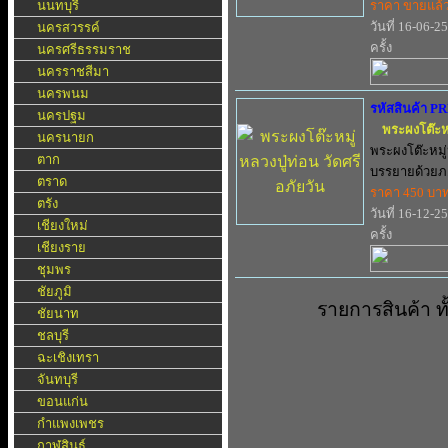
นนทบุรี
ราคา ขายแล้
วันที่ 16-06-2
นครสวรรค์
ครั้ง
นครศรีธรรมราช
นครราชสีมา
นครพนม
รหัสสินค้า P
นครปฐม
พระผงโต๊ะหม
นครนายก
พระผงโต๊ะหมู่
ตาก
บรรยายด้วยภ.
ตราด
ราคา 450 บา
ตรัง
วันที่ 16-12-2
เชียงใหม่
ครั้ง
เชียงราย
ชุมพร
ชัยภูมิ
รายการสินค้า 
ชัยนาท
ชลบุรี
ฉะเชิงเทรา
จันทบุรี
ขอนแก่น
กำแพงเพชร
กาฬสินธุ์