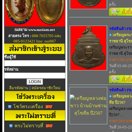
ครั้ง
รหัสสินค้า P
ณสยาม www.nasiam.net
เหรียญพระร
สายตรง โทร :
088-7055705 และ
085-0123421 line: nui667
ราชธานี สุโข
เหรียญพระราช
ราชธานี สุโขท
ชื่อผู้ใช้
ราคา 300 บา
วันที่ 05-08-2
รหัสผ่าน
ครั้ง
|
ลืมรหัสผ่าน
สมัครสมาชิกใหม่
รหัสสินค้า P
เหรียญหลวง
ทีย ปี2507
โชว์พระเครื่อง
เหรียญหลวงพ่
ปี2507 ...
ราคา 500 บา
พระไม่ทราบที่
วันที่ 26-05-2