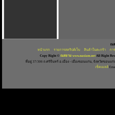
ณส
หน้าแรก
รายการสคริปต์เว็บ
สินค้าในตะกร้า
การ
Copy Right ©
ณสยาม www.nasiam.net
All Right Re
ที่อยู่ 37/306 ถ.ศรัจีนทร์ อ.เมือง - เมืองขอนแก่น, จังหวัดขอ
เช็คเมลล์
Emai