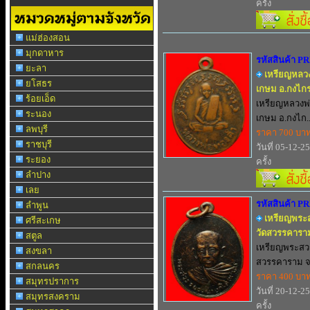
ครั้ง
แม่ฮ่องสอน
มุกดาหาร
รหัสสินค้า P
ยะลา
เหรียญหลวง
ยโสธร
เกษม อ.กงไกร
ร้อยเอ็ด
เหรียญหลวงพ่
ระนอง
เกษม อ.กงไก..
ลพบุรี
ราคา 700 บา
ราชบุรี
วันที่ 05-12-2
ระยอง
ครั้ง
ลำปาง
เลย
รหัสสินค้า P
ลำพูน
เหรียญพระ
ศรีสะเกษ
วัดสวรรคาราม
สตูล
เหรียญพระสว
สงขลา
สวรรคาราม จ.ส
สกลนคร
ราคา 400 บา
สมุทรปราการ
วันที่ 20-12-2
สมุทรสงคราม
ครั้ง