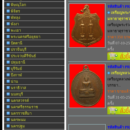
พิษณุโลก
รหัสสินค้า P
พิจิตร
เหรียญพระร่
พัทลุง
มหาธาตุราชวร
พังงา
เหรียญพระร่วง
พะเยา
มหาธาตุราชวร
พระนครศรีอยุธยา
ราคา 350 บา
ปัตตานี
วันที่ 07-10-2
ครั้ง
ปราจีนบุรี
ประจวบคีรีขันธ์
ปทุมธานี
รหัสสินค้า P
บุรีรัมย์
เหรียญหลวง
บึงกาฬ
เหรียญหลวงพ่
น่าน
บรรยา...
นราธิวาส
ราคา ขายแล้
นนทบุรี
วันที่ 31-05-2
นครสวรรค์
ครั้ง
นครศรีธรรมราช
นครราชสีมา
นครพนม
นครปฐม
รหัสสินค้า P