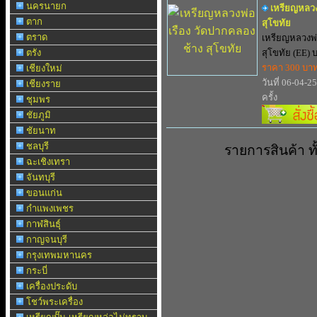
นครนายก
เหรียญหลวง
ตาก
สุโขทัย
ตราด
เหรียญหลวงพ่
ตรัง
สุโขทัย (EE) บ
ราคา 300 บา
เชียงใหม่
วันที่ 06-04-2
เชียงราย
ครั้ง
ชุมพร
ชัยภูมิ
ชัยนาท
ชลบุรี
รายการสินค้า 
ฉะเชิงเทรา
จันทบุรี
ขอนแก่น
กำแพงเพชร
กาฬสินธุ์
กาญจนบุรี
กรุงเทพมหานคร
กระบี่
เครื่องประดับ
โชว์พระเครื่อง