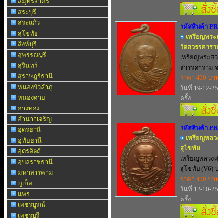
สมุทรสาคร
สระบุรี
สระแก้ว
รหัสสินค้า P
สุโขทัย
เหรียญพระ
สิงห์บุรี
วัดสวรรคาราม
สุพรรณบุรี
เหรียญพระสว
สุรินทร์
สวรรคาราม จ.ส
สุราษฎร์ธานี
ราคา 400 บา
หนองบัวลำภู
วันที่ 19-12-2
หนองคาย
ครั้ง
อ่างทอง
อำนาจเจริญ
รหัสสินค้า P
อุดรธานี
เหรียญหลวง
อุทัยธานี
สุโขทัย
อุตรดิตถ์
เหรียญหลวงพ่
อุบลราชธานี
สุโขทัย (V6) บ.
มหาสารคาม
ราคา 400 บา
ภูเก็ต
วันที่ 12-10-2
แพร่
ครั้ง
เพชรบูรณ์
เพชรบุรี