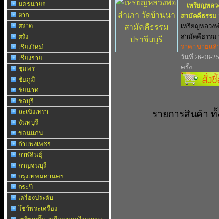
นครนายก
เหรียญหลวง
ตาก
สามัคคีธรรม ป
ตราด
เหรียญหลวงพ่
ตรัง
สามัคคีธรรม ปร
ราคา ขายแล้
เชียงใหม่
วันที่ 26-08-2
เชียงราย
ครั้ง
ชุมพร
ชัยภูมิ
ชัยนาท
ชลบุรี
ฉะเชิงเทรา
รายการสินค้า ท
จันทบุรี
ขอนแก่น
กำแพงเพชร
กาฬสินธุ์
กาญจนบุรี
กรุงเทพมหานคร
กระบี่
เครื่องประดับ
โชว์พระเครื่อง