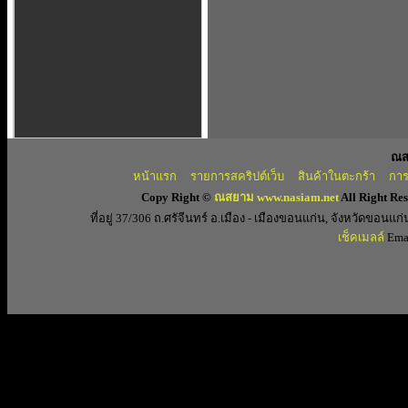
ณส
หน้าแรก
รายการสคริปต์เว็บ
สินค้าในตะกร้า
การ
Copy Right ©
ณสยาม www.nasiam.net
All Right Re
ที่อยู่ 37/306 ถ.ศรัจีนทร์ อ.เมือง - เมืองขอนแก่น, จังหวัดขอ
เช็คเมลล์
Emai