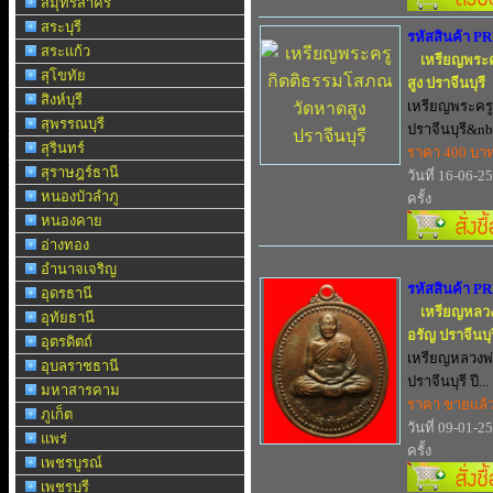
สมุทรสาคร
สระบุรี
รหัสสินค้า P
สระแก้ว
เหรียญพระค
สุโขทัย
สูง ปราจีนบุรี
สิงห์บุรี
เหรียญพระครู
สุพรรณบุรี
ปราจีนบุรี&nbs
สุรินทร์
ราคา 400 บา
สุราษฎร์ธานี
วันที่ 16-06-2
หนองบัวลำภู
ครั้ง
หนองคาย
อ่างทอง
อำนาจเจริญ
รหัสสินค้า P
อุดรธานี
เหรียญหลวง
อุทัยธานี
อรัญ ปราจีนบุร
อุตรดิตถ์
เหรียญหลวงพ่
อุบลราชธานี
ปราจีนบุรี ปี...
มหาสารคาม
ราคา ขายแล้
ภูเก็ต
วันที่ 09-01-2
แพร่
ครั้ง
เพชรบูรณ์
เพชรบุรี