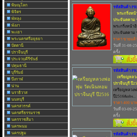
พิษณุโลก
รหัสสินค้า P
พิจิตร
พระกริ่งหน้า
พัทลุง
ประจันตคาม รุ
พังงา
พระกริ่งหน้าอิ
พะเยา
ประจันตคาม ร
พระนครศรีอยุธยา
ราคา ขายแล้
ปัตตานี
วันที่ 31-08-2
ครั้ง
ปราจีนบุรี
ประจวบคีรีขันธ์
ปทุมธานี
รหัสสินค้า P
บุรีรัมย์
เหรียญหลวง
บึงกาฬ
ปราจีนบุรี ปี2
น่าน
เหรียญหลวงพ่อ
นราธิวาส
ปี2516&nbs...
นนทบุรี
ราคา 400 บา
นครสวรรค์
วันที่ 03-09-2
นครศรีธรรมราช
ครั้ง
นครราชสีมา
นครพนม
นครปฐม
รหัสสินค้า P