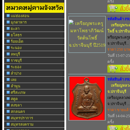
ครั้ง
แม่ฮ่องสอน
รหัสสินค้า P
มุกดาหาร
เหรียญพระค
ยะลา
โพธิ์ จ.ปราจีน
ยโสธร
หรียญพระครูม
ร้อยเอ็ด
จ.ปราจีนบุรี...
ระนอง
ราคา 250 บา
ลพบุรี
วันที่ 15-07-2
ราชบุรี
ครั้ง
ระยอง
ลำปาง
รหัสสินค้า P
เลย
เหรียญหลวง
ลำพูน
จ.ปราจีนบุรี
ศรีสะเกษ
เหรียญหลวงพ่
สตูล
จ.ปราจีนบุรี ...
สงขลา
ราคา ขายแล้
สกลนคร
วันที่ 14-04-2
สมุทรปราการ
ครั้ง
สมุทรสงคราม