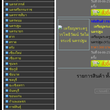
วันที่ 09-06-2
นครสวรรค์
ครั้ง
นครศรีธรรมราช
นครราชสีมา
นครพนม
รหัสสินค้า P
นครปฐม
เหรียญพระคร
นครนายก
นครปฐม
ตาก
เหรียญพระครูว
ตราด
นครปฐม (V5) บ
ราคา 300 บา
ตรัง
วันที่ 04-06-2
เชียงใหม่
ครั้ง
เชียงราย
ชุมพร
ชัยภูมิ
ชัยนาท
รายการสินค้า ท
ชลบุรี
ฉะเชิงเทรา
จันทบุรี
« ก่อนหน้า
ขอนแก่น
กำแพงเพชร
กาฬสินธุ์