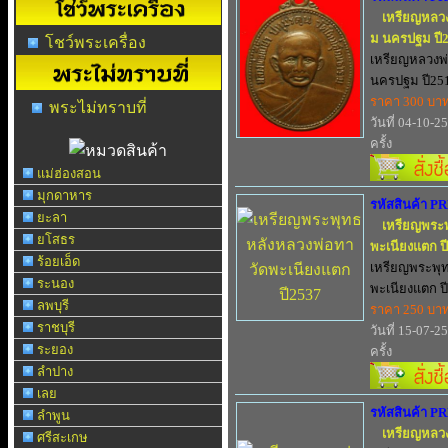
เหรียญหลวงพ
ม นครปฐม ปี
โชว์พระเครื่อง
เหรียญหลวงพ่
นครปฐม ปี251
ราคา 300 บา
พระไม่ทราบที่
วันที่ 04-10-2
ครั้ง
แม่ฮ่องสอน
มุกดาหาร
รหัสสินค้า P
ยะลา
เหรียญพระพ
ยโสธร
พะเนียงแตก ป
ร้อยเอ็ด
เหรียญพระพุท
ระนอง
พะเนียงแตก ป
ลพบุรี
ราคา 250 บา
ราชบุรี
วันที่ 15-07-2
ระยอง
ครั้ง
ลำปาง
เลย
รหัสสินค้า P
ลำพูน
เหรียญหลวงพ
ศรีสะเกษ