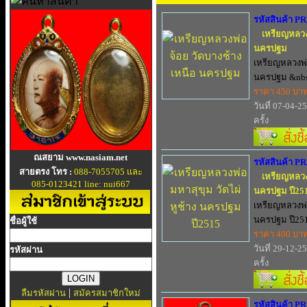
รหัสสินค้า P
เหรียญหลวง
นครปฐม
เหรียญหลวงพ่
นครปฐม &nbs.
ราคา 450 บา
วันที่ 07-04-2
ครั้ง
ณสยาม www.nasiam.net
รหัสสินค้า P
สายตรง โทร :
088-7055705 และ
เหรียญหลวงพ
085-0123421 line: nui667
นครปฐม ปี25
เหรียญหลวงพ่อ
นครปฐม ปี251
ชื่อผู้ใช้
ราคา 400 บา
วันที่ 29-12-2
รหัสผ่าน
ครั้ง
|
ลืมรหัสผ่าน
สมัครสมาชิกใหม่
รหัสสินค้า P