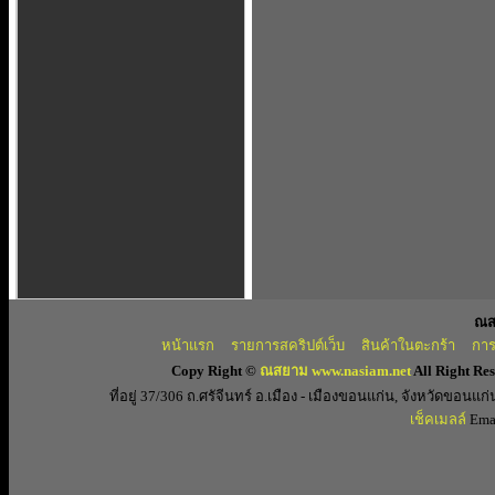
ณส
หน้าแรก
รายการสคริปต์เว็บ
สินค้าในตะกร้า
การ
Copy Right ©
ณสยาม www.nasiam.net
All Right Re
ที่อยู่ 37/306 ถ.ศรัจีนทร์ อ.เมือง - เมืองขอนแก่น, จังหวัดขอ
เช็คเมลล์
Emai