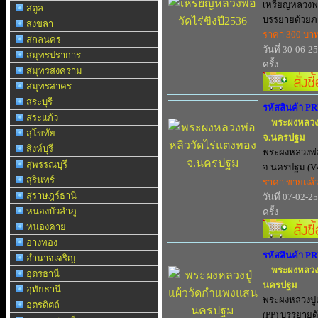
เหรียญหลวงพ่อ
สตูล
บรรยายด้วยภ
สงขลา
ราคา 300 บา
สกลนคร
วันที่ 30-06-2
สมุทรปราการ
ครั้ง
สมุทรสงคราม
สมุทรสาคร
สระบุรี
รหัสสินค้า P
สระแก้ว
พระผงหลวงพ
สุโขทัย
จ.นครปฐม
สิงห์บุรี
พระผงหลวงพ่อ
สุพรรณบุรี
จ.นครปฐม (V4
สุรินทร์
ราคา ขายแล้
สุราษฎร์ธานี
วันที่ 07-02-2
หนองบัวลำภู
ครั้ง
หนองคาย
อ่างทอง
รหัสสินค้า P
อำนาจเจริญ
พระผงหลวงป
อุดรธานี
นครปฐม
อุทัยธานี
พระผงหลวงปู
อุตรดิตถ์
(PP) บรรยายด้