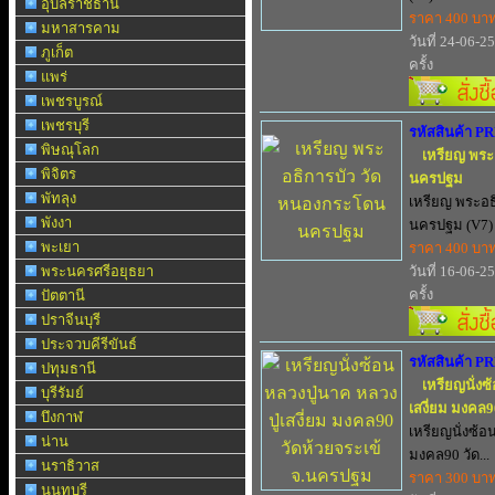
อุบลราชธานี
ราคา 400 บา
มหาสารคาม
วันที่ 24-06-2
ภูเก็ต
ครั้ง
แพร่
เพชรบูรณ์
เพชรบุรี
รหัสสินค้า P
พิษณุโลก
เหรียญ พระ
พิจิตร
นครปฐม
พัทลุง
เหรียญ พระอธ
พังงา
นครปฐม (V7) 
พะเยา
ราคา 400 บา
พระนครศรีอยุธยา
วันที่ 16-06-2
ครั้ง
ปัตตานี
ปราจีนบุรี
ประจวบคีรีขันธ์
รหัสสินค้า P
ปทุมธานี
เหรียญนั่งซ
บุรีรัมย์
เสงี่ยม มงคล
บึงกาฬ
เหรียญนั่งซ้อ
น่าน
มงคล90 วัด...
นราธิวาส
ราคา 300 บา
นนทบุรี