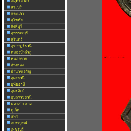
สมุทรสาคร
สระบุรี
สระแก้ว
สุโขทัย
สิงห์บุรี
สุพรรณบุรี
สุรินทร์
สุราษฎร์ธานี
หนองบัวลำภู
หนองคาย
อ่างทอง
อำนาจเจริญ
อุดรธานี
อุทัยธานี
อุตรดิตถ์
อุบลราชธานี
มหาสารคาม
ภูเก็ต
แพร่
เพชรบูรณ์
เพชรบุรี