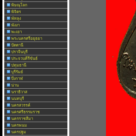
พิษณุโลก
พิจิตร
พัทลุง
พังงา
พะเยา
พระนครศรีอยุธยา
ปัตตานี
ปราจีนบุรี
ประจวบคีรีขันธ์
ปทุมธานี
บุรีรัมย์
บึงกาฬ
น่าน
นราธิวาส
นนทบุรี
นครสวรรค์
นครศรีธรรมราช
นครราชสีมา
นครพนม
นครปฐม