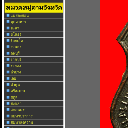
แม่ฮ่องสอน
มุกดาหาร
ยะลา
ยโสธร
ร้อยเอ็ด
ระนอง
ลพบุรี
ราชบุรี
ระยอง
ลำปาง
เลย
ลำพูน
ศรีสะเกษ
สตูล
สงขลา
สกลนคร
สมุทรปราการ
สมุทรสงคราม