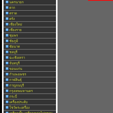
นครนายก
ตาก
ตราด
ตรัง
เชียงใหม่
เชียงราย
ชุมพร
ชัยภูมิ
ชัยนาท
ชลบุรี
ฉะเชิงเทรา
จันทบุรี
ขอนแก่น
กำแพงเพชร
กาฬสินธุ์
กาญจนบุรี
กรุงเทพมหานคร
กระบี่
เครื่องประดับ
โชว์พระเครื่อง