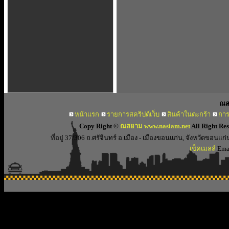
ณส
หน้าแรก
รายการสคริปต์เว็บ
สินค้าในตะกร้า
การ
Copy Right ©
ณสยาม www.nasiam.net
All Right Re
ที่อยู่ 37/306 ถ.ศรัจีนทร์ อ.เมือง - เมืองขอนแก่น, จังหวัดขอ
เช็คเมลล์
Emai