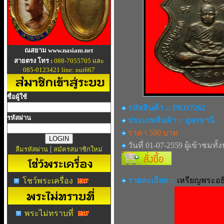
ณสยาม www.nasiam.net
สายตรง โทร :
088-7055705 และ
085-0123421 line: nui667
ชื่อผู้ใช้
รหัสสินค้า :: PRD7262
รหัสผ่าน
ประเภทสินค้า :: อุดรธานี
ราคา 500 บาท
วันที่ 01-07-2559 ผู้เข้าชมทั้
|
ลืมรหัสผ่าน
สมัครสมาชิกใหม่
รายละเอียด ::
เหรียญพระอธิ
โชว์พระเครื่อง
พระไม่ทราบที่