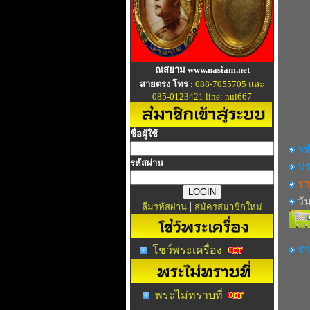
ณสยาม www.nasiam.net
สายตรง โทร :
088-7055705 และ
085-0123421 line: nui667
ชื่อผู้ใช้
รห
รหัสผ่าน
ปร
รา
วัน
|
ลืมรหัสผ่าน
สมัครสมาชิกใหม่
รา
โชว์พระเครื่อง
พระไม่ทราบที่