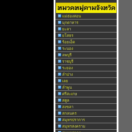
แม่ฮ่องสอน
มุกดาหาร
ยะลา
ยโสธร
ร้อยเอ็ด
ระนอง
ลพบุรี
ราชบุรี
ระยอง
ลำปาง
เลย
ลำพูน
ศรีสะเกษ
สตูล
สงขลา
สกลนคร
สมุทรปราการ
สมุทรสงคราม