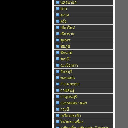
นครนายก
ตาก
ตราด
ตรัง
เชียงใหม่
เชียงราย
ชุมพร
ชัยภูมิ
ชัยนาท
ชลบุรี
ฉะเชิงเทรา
จันทบุรี
ขอนแก่น
กำแพงเพชร
กาฬสินธุ์
กาญจนบุรี
กรุงเทพมหานคร
กระบี่
เครื่องประดับ
โชว์พระเครื่อง