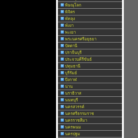
พิษณุโลก
พิจิตร
พัทลุง
พังงา
พะเยา
พระนครศรีอยุธยา
ปัตตานี
ปราจีนบุรี
ประจวบคีรีขันธ์
ปทุมธานี
บุรีรัมย์
บึงกาฬ
น่าน
นราธิวาส
นนทบุรี
นครสวรรค์
นครศรีธรรมราช
นครราชสีมา
นครพนม
นครปฐม