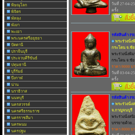
วันที่ 27-04-2
พิษณุโลก
ครั้ง
พิจิตร
พัทลุง
พังงา
พะเยา
รหัสสินค้า P
พระนครศรีอยุธยา
พระร่วงนั่
ปัตตานี
กระโดน จ.ชั
ปราจีนบุรี
พระร่วงนั่งพ
ประจวบคีรีขันธ์
กระโดน จ.ชัยน
ปทุมธานี
ราคา 9000 บ
บุรีรัมย์
วันที่ 03-04-2
บึงกาฬ
ครั้ง
น่าน
นราธิวาส
รหัสสินค้า P
นนทบุรี
พระร่วงนั่ง
นครสวรรค์
จ.กาญจนบุรี
นครศรีธรรมราช
พระร่วงนั่งสน
นครราชสีมา
บรรยายด้วย...
นครพนม
ราคา 8000 บ
นครปฐม