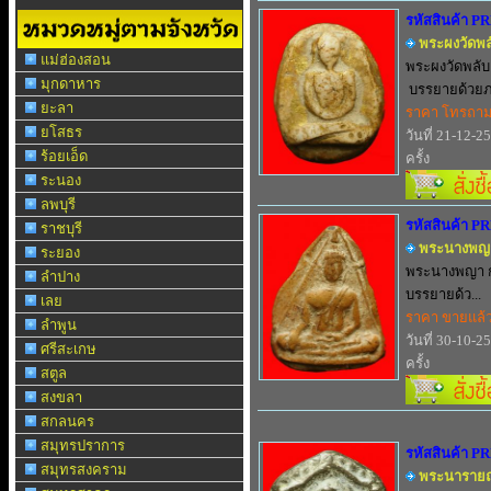
รหัสสินค้า P
พระผงวัดพลั
แม่ฮ่องสอน
พระผงวัดพลับ 
มุกดาหาร
บรรยายด้วยภ.
ยะลา
ราคา โทรถา
ยโสธร
วันที่ 21-12-2
ร้อยเอ็ด
ครั้ง
ระนอง
ลพบุรี
รหัสสินค้า P
ราชบุรี
พระนางพญา 
ระยอง
พระนางพญา กร
ลำปาง
บรรยายด้ว...
เลย
ราคา ขายแล้
ลำพูน
วันที่ 30-10-2
ศรีสะเกษ
ครั้ง
สตูล
สงขลา
สกลนคร
สมุทรปราการ
รหัสสินค้า P
สมุทรสงคราม
พระนารายณ์ 