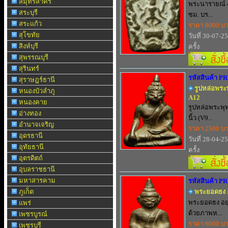
สมุทรสาคร
พระนารายณ์ 4 
สระบุรี
ซม. บร...
สระแก้ว
ราคา 8000 บ
สุโขทัย
วันที่ 30-07-2
สิงห์บุรี
ครั้ง
สุพรรณบุรี
สุรินทร์
รหัสสินค้า P
สุราษฎร์ธานี
รูปหล่อพระพุ
หนองบัวลำภู
A12
หนองคาย
รูปหล่อพระพุทธ
อ่างทอง
นิ้ว (V9...
อำนาจเจริญ
ราคา 2500 บ
อุดรธานี
วันที่ 28-04-2
อุทัยธานี
ครั้ง
อุตรดิตถ์
อุบลราชธานี
มหาสารคาม
รหัสสินค้า P
ภูเก็ต
พระยอดธง อย
พระยอดธง อยุธ
แพร่
ด้วยภาพห...
เพชรบูรณ์
ราคา 6000 บ
เพชรบุรี