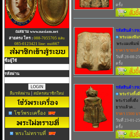
ครั้ง
รหัสสินค้า P
ณสยาม www.nasiam.net
พระแผงพิมพ์
สายตรง โทร :
088-7055705 และ
085-0123421 line: nui667
พระแผงพิมพ์ 3
ราคา ขายแล้
วันที่ 28-08-2
ชื่อผู้ใช้
ครั้ง
รหัสผ่าน
รหัสสินค้า P
|
ลืมรหัสผ่าน
สมัครสมาชิกใหม่
พระร่วงทิ้งดิ
พระร่วงทิ้งดิ
ยากแล้วค...
โชว์พระเครื่อง
ราคา 1500 บ
วันที่ 23-01-2
ครั้ง
พระไม่ทราบที่