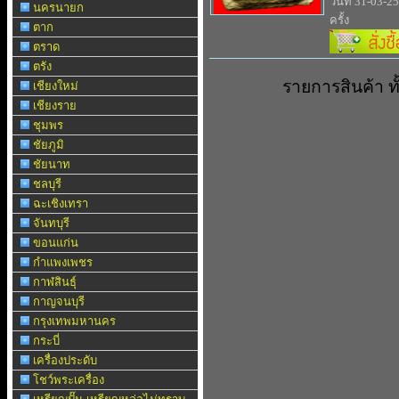
วันที่ 31-03-2
นครนายก
ครั้ง
ตาก
ตราด
ตรัง
รายการสินค้า 
เชียงใหม่
เชียงราย
ชุมพร
ชัยภูมิ
ชัยนาท
ชลบุรี
ฉะเชิงเทรา
จันทบุรี
ขอนแก่น
กำแพงเพชร
กาฬสินธุ์
กาญจนบุรี
กรุงเทพมหานคร
กระบี่
เครื่องประดับ
โชว์พระเครื่อง