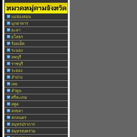
แม่ฮ่องสอน
มุกดาหาร
ยะลา
ยโสธร
ร้อยเอ็ด
ระนอง
ลพบุรี
ราชบุรี
ระยอง
ลำปาง
เลย
ลำพูน
ศรีสะเกษ
สตูล
สงขลา
สกลนคร
สมุทรปราการ
สมุทรสงคราม