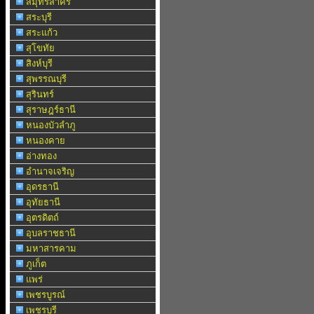
สมุทรสาคร
สระบุรี
สระแก้ว
สุโขทัย
สิงห์บุรี
สุพรรณบุรี
สุรินทร์
สุราษฎร์ธานี
หนองบัวลำภู
หนองคาย
อ่างทอง
อำนาจเจริญ
อุดรธานี
อุทัยธานี
อุตรดิตถ์
อุบลราชธานี
มหาสารคาม
ภูเก็ต
แพร่
เพชรบูรณ์
เพชรบุรี