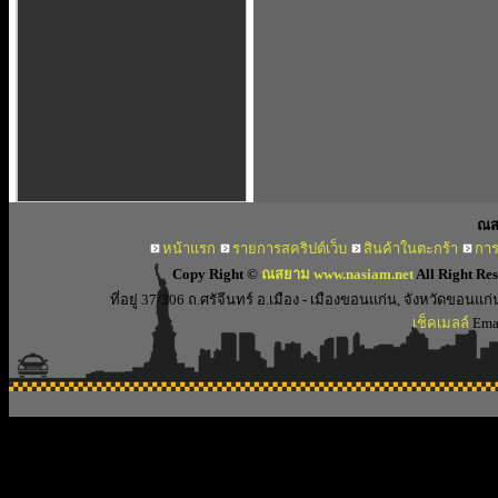
ณส
หน้าแรก
รายการสคริปต์เว็บ
สินค้าในตะกร้า
การ
Copy Right ©
ณสยาม www.nasiam.net
All Right Re
ที่อยู่ 37/306 ถ.ศรัจีนทร์ อ.เมือง - เมืองขอนแก่น, จังหวัดขอ
เช็คเมลล์
Emai