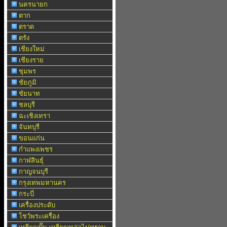
นครนายก
ตาก
ตราด
ตรัง
เชียงใหม่
เชียงราย
ชุมพร
ชัยภูมิ
ชัยนาท
ชลบุรี
ฉะเชิงเทรา
จันทบุรี
ขอนแก่น
กำแพงเพชร
กาฬสินธุ์
กาญจนบุรี
กรุงเทพมหานคร
กระบี่
เครื่องประดับ
โชว์พระเครื่อง