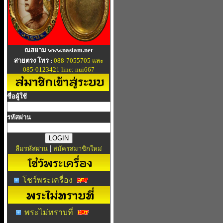
ณสยาม www.nasiam.net
สายตรง โทร :
088-7055705 และ
085-0123421 line: nui667
ชื่อผู้ใช้
รหัสผ่าน
|
ลืมรหัสผ่าน
สมัครสมาชิกใหม่
โชว์พระเครื่อง
พระไม่ทราบที่