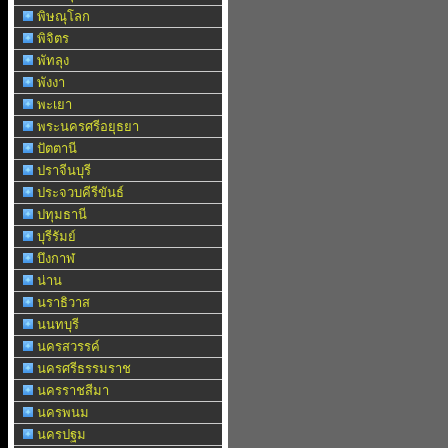
พิษณุโลก
พิจิตร
พัทลุง
พังงา
พะเยา
พระนครศรีอยุธยา
ปัตตานี
ปราจีนบุรี
ประจวบคีรีขันธ์
ปทุมธานี
บุรีรัมย์
บึงกาฬ
น่าน
นราธิวาส
นนทบุรี
นครสวรรค์
นครศรีธรรมราช
นครราชสีมา
นครพนม
นครปฐม