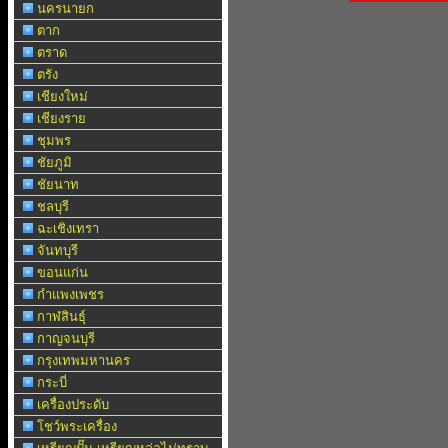
นครนายก
ตาก
ตราด
ตรัง
เชียงใหม่
เชียงราย
ชุมพร
ชัยภูมิ
ชัยนาท
ชลบุรี
ฉะเชิงเทรา
จันทบุรี
ขอนแก่น
กำแพงเพชร
กาฬสินธุ์
กาญจนบุรี
กรุงเทพมหานคร
กระบี่
เครื่องประดับ
โชว์พระเครื่อง