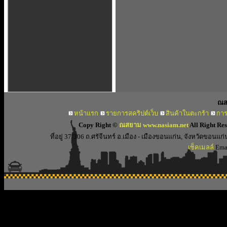
ณส
หน้าแรก
รายการสคริปต์เว็บ
สินค้าในตะกร้า
การ
Copy Right ©
ณสยาม www.nasiam.net
All Right Re
ที่อยู่ 37/306 ถ.ศรัจีนทร์ อ.เมือง - เมืองขอนแก่น, จังหวัดขอ
เช็คเมลล์
Emai