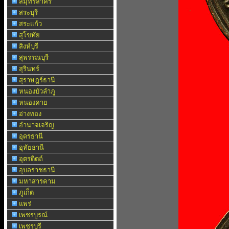
สมุทรสาคร
สระบุรี
สระแก้ว
สุโขทัย
สิงห์บุรี
สุพรรณบุรี
สุรินทร์
สุราษฎร์ธานี
หนองบัวลำภู
หนองคาย
อ่างทอง
อำนาจเจริญ
อุดรธานี
อุทัยธานี
อุตรดิตถ์
อุบลราชธานี
มหาสารคาม
ภูเก็ต
แพร่
เพชรบูรณ์
เพชรบุรี