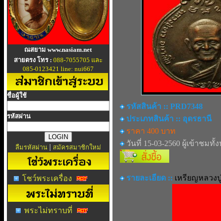
ณสยาม www.nasiam.net
สายตรง โทร :
088-7055705 และ
085-0123421 line: nui667
ชื่อผู้ใช้
รหัสสินค้า :: PRD7348
รหัสผ่าน
ประเภทสินค้า :: อุดรธานี
ราคา 400 บาท
วันที่ 15-03-2560 ผู้เข้าชมทั้
|
ลืมรหัสผ่าน
สมัครสมาชิกใหม่
รายละเอียด ::
เหรียญหลวงป
โชว์พระเครื่อง
พระไม่ทราบที่