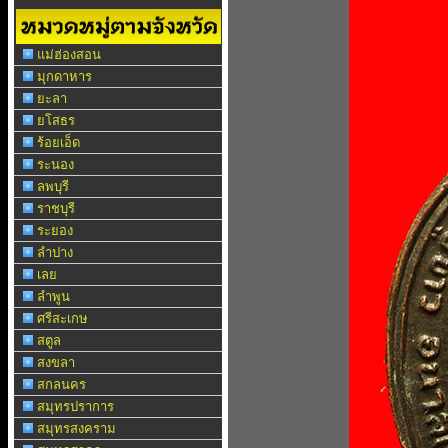
แม่ฮ่องสอน
มุกดาหาร
ยะลา
ยโสธร
ร้อยเอ็ด
ระนอง
ลพบุรี
ราชบุรี
ระยอง
ลำปาง
เลย
ลำพูน
ศรีสะเกษ
สตูล
สงขลา
สกลนคร
สมุทรปราการ
สมุทรสงคราม