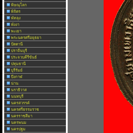
พิษณุโลก
พิจิตร
พัทลุง
พังงา
พะเยา
พระนครศรีอยุธยา
ปัตตานี
ปราจีนบุรี
ประจวบคีรีขันธ์
ปทุมธานี
บุรีรัมย์
บึงกาฬ
น่าน
นราธิวาส
นนทบุรี
นครสวรรค์
นครศรีธรรมราช
นครราชสีมา
นครพนม
นครปฐม